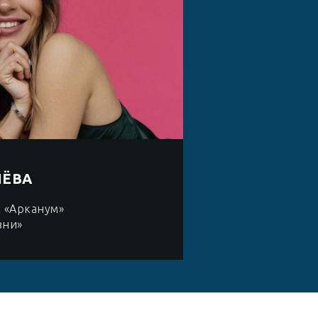
ЧЁВА
х «Арканум»
зни»