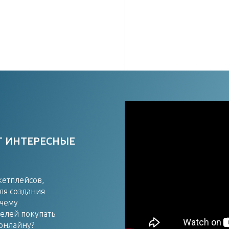
Т ИНТЕРЕСНЫЕ
кетплейсов,
ля создания
очему
елей покупать
 онлайну?